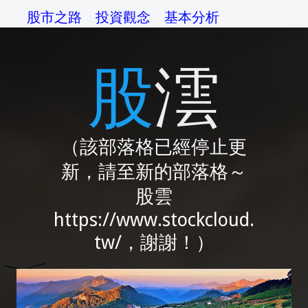
股市之路
投資觀念
基本分析
技術分析
交易系統
資金管理
股澐
操作準則
交易心理
綜論
相關網站
（該部落格已經停止更
新，請至新的部落格～
股雲
https://www.stockcloud.
tw/，謝謝！）