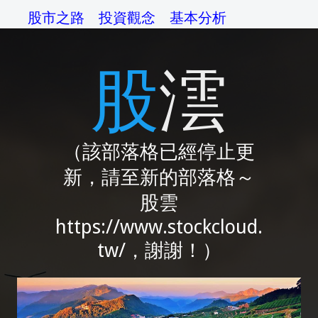
股市之路
投資觀念
基本分析
技術分析
交易系統
資金管理
股澐
操作準則
交易心理
綜論
相關網站
（該部落格已經停止更
新，請至新的部落格～
股雲
https://www.stockcloud.
tw/，謝謝！）