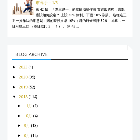
市高手－1/3
第 42 招 「進三退一」的華爾滋操作法 買進股票後，賣點
應該如何設定？ 上設 30% 停利、下設 10% 停損。 這種進三
退一操作法的用意是：賠的時候只賠 10% ；賺的時候可賺 30% ，亦即，一
賺可抵三賠 （※賺賠比 3 ： 1 ） 。 第 43 ...
BLOG ARCHIVE
►
2023
(1)
►
2020
(35)
►
2019
(52)
▼
2018
(114)
►
11月
(1)
►
10月
(4)
►
9月
(13)
►
8月
(12)