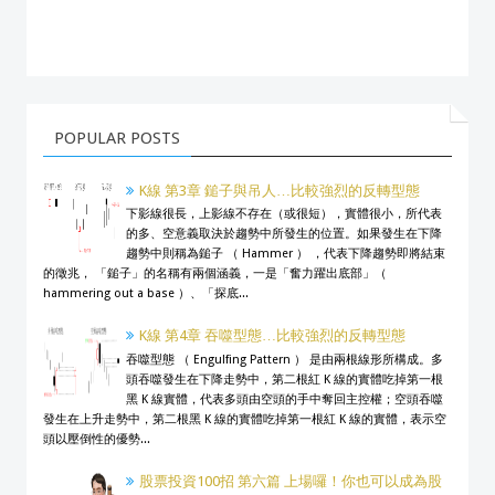
POPULAR POSTS
K線 第3章 鎚子與吊人…比較強烈的反轉型態
下影線很長，上影線不存在（或很短），實體很小，所代表
的多、空意義取決於趨勢中所發生的位置。如果發生在下降
趨勢中則稱為鎚子 （ Hammer ） ，代表下降趨勢即將結束
的徵兆， 「鎚子」的名稱有兩個涵義，一是「奮力躍出底部」（
hammering out a base ）、「探底...
K線 第4章 吞噬型態…比較強烈的反轉型態
吞噬型態 （ Engulfing Pattern ） 是由兩根線形所構成。多
頭吞噬發生在下降走勢中，第二根紅 K 線的實體吃掉第一根
黑 K 線實體，代表多頭由空頭的手中奪回主控權；空頭吞噬
發生在上升走勢中，第二根黑 K 線的實體吃掉第一根紅 K 線的實體，表示空
頭以壓倒性的優勢...
股票投資100招 第六篇 上場囉！你也可以成為股