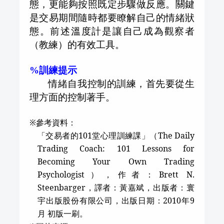
態，更能夠按照既定步驟做反應。關鍵
是交易期間隨時都要瞭解自己的情緒狀
態。前述溫度計是讓自己成為觀察者
（教練）的有效工具。
訓練提示
%
情緒自我控制的訓練，首先要從生
理方面的控制著手。
※
參考資料：
「交易者的
101
堂心理訓練課」（
The Daily
Trading Coach: 101 Lessons for
Becoming Your Own Trading
Psychologist
），作者：
Brett N.
Steenbarger
，譯者：黃嘉斌，出版者：寰
宇出版股份有限公司，出版日期：
2010
年
9
月 初版一刷。