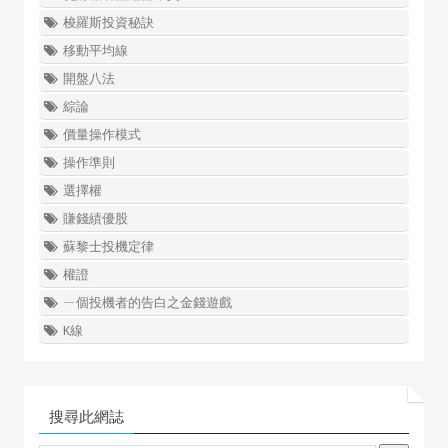
梭羅斯投資秘訣
移動平均線
開盤八法
綜論
價量操作模式
操作準則
選擇權
賺錢績優股
蘇黎士投機定律
權證
ㄧ個投機者的告白之金錢遊戲
K線
搜尋此網誌