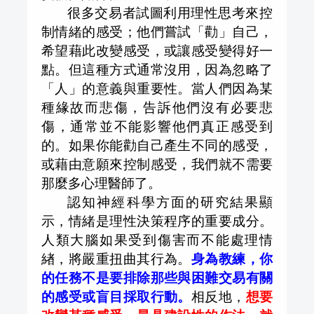
很多交易者試圖利用理性思考來控
制情緒的感受；他們嘗試「勸」自己，
希望藉此改變感受，或讓感受變得好一
點。但這種方式通常沒用，因為忽略了
「人」的意義與重要性。當人們因為某
種緣故而悲傷，告訴他們沒有必要悲
傷，通常並不能影響他們真正感受到
的。如果你能勸自己產生不同的感受，
或藉由意願來控制感受，我們就不需要
那麼多心理醫師了。
認知神經科學方面的研究結果顯
示，情緒是理性決策程序的重要成分。
人類大腦如果受到傷害而不能處理情
緖，將嚴重扭曲其行為。
身為教練，你
的任務不是要排除那些與困難交易有關
的感受或盲目採取行動。
相反地，
想要