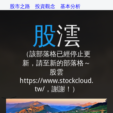
股市之路
投資觀念
基本分析
技術分析
交易系統
資金管理
股澐
操作準則
交易心理
綜論
相關網站
（該部落格已經停止更
新，請至新的部落格～
股雲
https://www.stockcloud.
tw/，謝謝！）