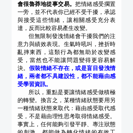
會很魯莽地從事交易。
把情緒感受擱置
一旁，並不代表你已經不受干擾，承認
與接受這些情緒，讓相關感受充分表
達，反而比較容易產生改變。
但無限制發洩情緒會干擾我們的注
意力與績效表現。生氣時吼叫，挫折時
亂摔東西，這類行為都無助於改變感
受，當然也不能讓問題變得更容易解
決。
假裝情緒不存在，或是盲目發洩情
緒，兩者都不具建設性，都不能藉由感
受學習資訊。
所以，重點是要讓情緒感受做積極
的轉變。換言之，某種情緒狀態要用另
一種情緒狀態來取代：藉由感受取代感
受，不是藉由理性思考取得情緒感受。
事實上，任何能夠引發平靜、專注狀態
的刺激，都能做為轉化情緒的有效工