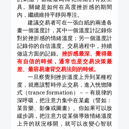
具。關鍵是如何在高度挫折感的期間
內，繼續維持平靜與專注。
建議交易者可在一張白紙的兩邊各
畫一個溫度計，其中一個溫度計記錄你
對於挫折感的情緒溫度；另一個溫度計
記錄你的自信溫度。交易過程中，持續
做這方面的記錄。
挫折感最深、覺得最
有自信的時候，通常也是交易決策最
差、最容易違背交易法則的時候。
一旦察覺到挫折溫度上升到某種程
度，就應該暫時停止交易，進入恍惚陣
式（
trance formation
）－－有規律的
深呼吸，把注意力集中在某處（譬如：
某音樂、影像或圖畫）。你如果可以放
緩步調，把注意力從某個導致情緒溫度
上升的狀況移開，就可以改變心智狀