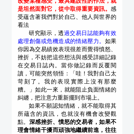
改變某種感受，最具建設性的作法，就
是坦然面對它，從中取得重要資訊。
感
受蘊含著我們對於自己、他人與世界的
看法
研究顯示，透
過交易日誌能夠有效
處理創傷或危機造成的情緒壓力。
如果
你因為交易績效表現很差而覺得憤怒、
挫折，不妨把這些想法與感受詳細記錄
在交易日誌內。當你做記錄而反覆閱
讀，可能突然領悟：「哇！我對自己太
苛刻了。我的表現實際上沒有那麼
糟。」如此一來，就能阻止負面情緒的
糾纏，把注意力重新擺到市場上。
如果不願認知情緒，就不能取得其
所蘊含的資訊，也就沒有機會改變觀
點。
深感挫折、憤怒的交易者，如果不
理會情緒干擾而頑強地繼續前進，往往