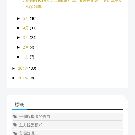
交易者的101堂心理訓練課 第001課 運用情緒而使其成為變
動的觸媒
►
5月
(10)
►
4月
(17)
►
3月
(24)
►
2月
(4)
►
1月
(2)
►
2017
(133)
►
2016
(16)
標籤
一個投機者的告白
主力控盤模式
市場知識