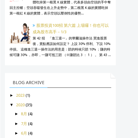
體吃掉第一根黑 K 線實體，代表多頭由空頭的手中奪
回主控權；空頭吞噬發生在上升走勢中，第二根黑 K 線的實體吃掉
第一根紅 K 線的實體，表示空頭以壓倒性的優勢...
股票投資100招 第六篇 上場囉！你也可以
成為股市高手－1/3
第 42 招 「進三退一」的華爾滋操作法 買進股票
後，賣點應該如何設定？ 上設 30% 停利、下設 10%
停損。 這種進三退一操作法的用意是：賠的時候只賠 10% ；賺的時
候可賺 30% ，亦即，一賺可抵三賠 （※賺賠比 3 ： 1 ） 。 第 43 ...
BLOG ARCHIVE
►
2023
(1)
▼
2020
(35)
►
8月
(4)
►
7月
(4)
►
6月
(4)