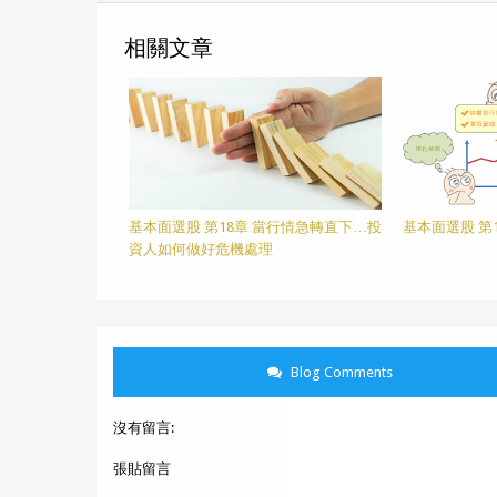
相關文章
基本面選股 第18章 當行情急轉直下…投
基本面選股 第
資人如何做好危機處理
Blog Comments
沒有留言:
張貼留言