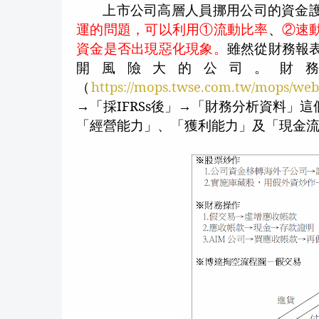
上市公司高層人員挪用公司的資金
運的問題，可以利用①流動比率
、
②速
資金是否出現惡化現象。
雖然從財務報
開風險大的公司。財
（
https://mops.twse.com.tw/mops/web
→「採
IFRSs
後」→「財務分析資料」這
「經營能力」、「獲利能力」及「現金