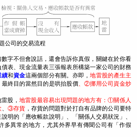
題公司的交易流程
務數字不但會說話，還會告訴你真假，關鍵在於你看
負債表、現金流量表三張報表所構築一家公司的財務
業績
和
資金
這兩個部分有關。亦即，
地雷股的產生主
，最終目的當然目的是哄抬股價
、②挪用公司資金炒
地雷股，
地雷股最容易出現問題的地方有：①關係人
款
、
③存貨
，存貨的問題對於打自有品牌的公司要特
註說明的「應收帳款說明」、「關係人交易狀況」、
許多異常的地方，尤其外界早有傳聞公司有「作假