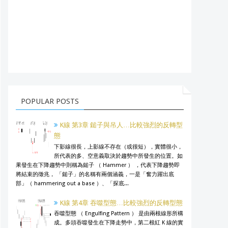
POPULAR POSTS
K線 第3章 鎚子與吊人…比較強烈的反轉型
態
下影線很長，上影線不存在（或很短），實體很小，
所代表的多、空意義取決於趨勢中所發生的位置。如
果發生在下降趨勢中則稱為鎚子 （ Hammer ） ，代表下降趨勢即
將結束的徵兆， 「鎚子」的名稱有兩個涵義，一是「奮力躍出底
部」（ hammering out a base ）、「探底...
K線 第4章 吞噬型態…比較強烈的反轉型態
吞噬型態 （ Engulfing Pattern ） 是由兩根線形所構
成。多頭吞噬發生在下降走勢中，第二根紅 K 線的實