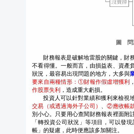
圖 問
財務報表是破解地雷股的關鍵，財
不看得懂。一般而言，由損益表、資產
狀況，最容易出現問題的地方，大多與
要來自兩種情形：①財報作假虛增獲利
作股票失利
，造成重大虧損。
投資人可以針對業績和獲利來檢視
交易（或透過海外子公司）
、
②應收帳
別小心。只要用心查閱財務報表裡面附
「轉投資公司狀況」等項目，可以發現
帳」的疑慮，此時便應該多加關注。