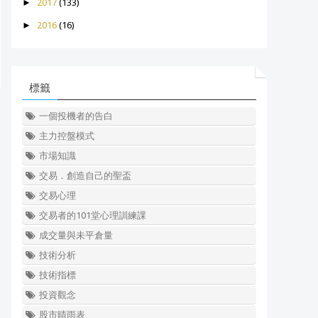
►
2017
(133)
►
2016
(16)
標籤
一個投機者的告白
主力控盤模式
市場知識
交易．創造自己的聖盃
交易心理
交易者的101堂心理訓練課
成交量與未平倉量
技術分析
技術指標
投資觀念
股市晴雨表