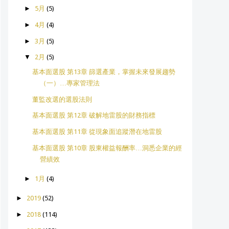
►
5月
(5)
►
4月
(4)
►
3月
(5)
▼
2月
(5)
基本面選股 第13章 篩選產業，掌握未來發展趨勢
（一）…專家管理法
董監改選的選股法則
基本面選股 第12章 破解地雷股的財務指標
基本面選股 第11章 從現象面追蹤潛在地雷股
基本面選股 第10章 股東權益報酬率…洞悉企業的經
營績效
►
1月
(4)
►
2019
(52)
►
2018
(114)