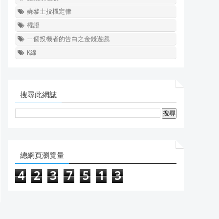
蘇黎士投機定律
權證
ㄧ個投機者的告白之金錢遊戲
K線
搜尋此網誌
總網頁瀏覽量
4
2
3
7
5
1
3