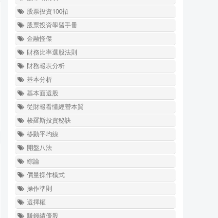
股票投資100招
股票投資學習手冊
金融怪傑
財務比率選股法則
財務報表分析
基本分析
基本面選股
從財報看懂經營本質
梭羅斯投資秘訣
移動平均線
開盤八法
綜論
價量操作模式
操作準則
選擇權
賺錢績優股