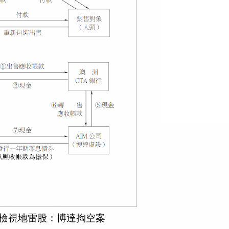
檢視地雷股：博達掏空案