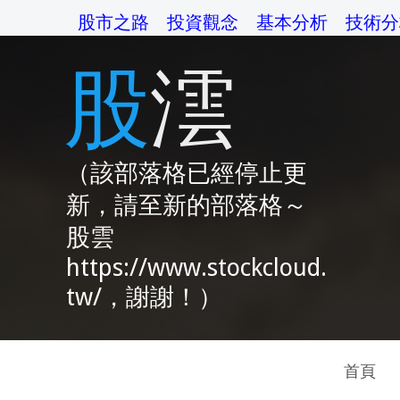
股市之路
投資觀念
基本分析
技術分
股澐
（該部落格已經停止更
新，請至新的部落格～
股雲
https://www.stockcloud.
tw/，謝謝！）
首頁