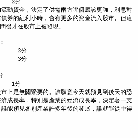
2
分
的流動資金，決定了供需兩方哪個應該更強，利息對
當債券的紅利小時，會有更多的資金流入股市。但這
時間後才在股市上被發現。
：
2
分
3
分
分
1
分
股市上是無關緊要的。誰願意今天就預見到後天的恐
經濟成長率，特別是產業的經濟成長率，決定著一支
。誰能預見各別產業許多年後的發展，誰就能從中得