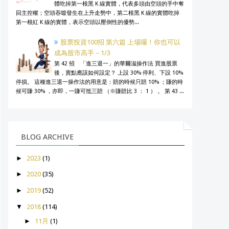
體吃掉第一根黑 K 線實體，代表多頭由空頭的手中奪
回主控權；空頭吞噬發生在上升走勢中，第二根黑 K 線的實體吃掉
第一根紅 K 線的實體，表示空頭以壓倒性的優勢...
股票投資100招 第六篇 上場囉！你也可以
成為股市高手－1/3
第 42 招 「進三退一」的華爾滋操作法 買進股票
後，賣點應該如何設定？ 上設 30% 停利、下設 10%
停損。 這種進三退一操作法的用意是：賠的時候只賠 10% ；賺的時
候可賺 30% ，亦即，一賺可抵三賠 （※賺賠比 3 ： 1 ） 。 第 43 ...
BLOG ARCHIVE
►
2023
(1)
►
2020
(35)
►
2019
(52)
▼
2018
(114)
►
11月
(1)