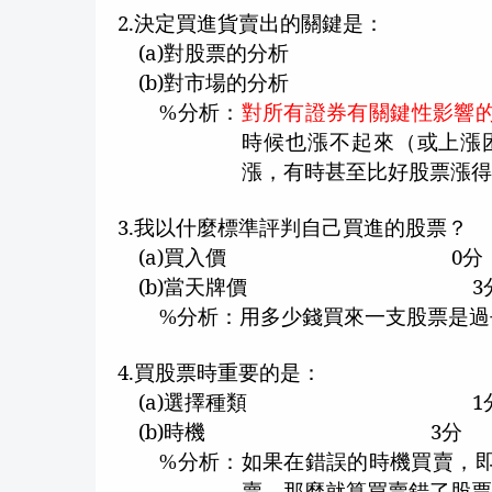
2.
決定買進貨賣出的關鍵是：
(a)
對股票的分析
(b)
對市場的分析
分析：
對所有證券有關鍵性影響
%
時候也漲不起來（或上漲
漲，有時甚至比好股票漲
3.
我以什麼標準評判自己買進的股票？
(a)
買入價
0
分
(b)
當天牌價
3
分析：用多少錢買來一支股票是過
%
4.
買股票時重要的是：
(a)
選擇種類
1
(b)
時機
3
分
分析：如果在錯誤的時機買賣，
%
賣，那麼就算買賣錯了股