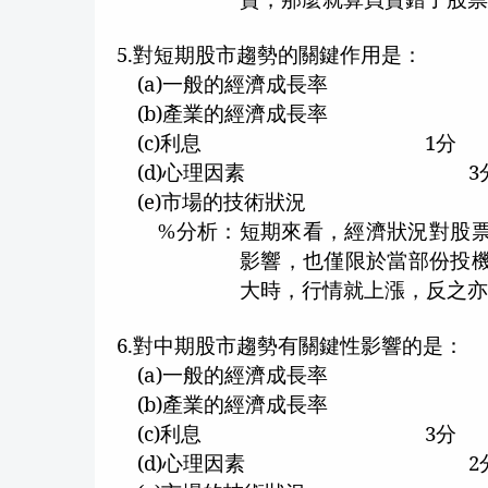
5.
對短期股市趨勢的關鍵作用是：
(a)
一般的經濟成長率
(b)
產業的經濟成長率
(c)
利息
1
分
(d)
心理因素
3
(e)
市場的技術狀況
分析：短期來看，經濟狀況對股
%
影響，也僅限於當部份投
大時，行情就上漲，反之
6.
對中期股市趨勢有關鍵性影響的是：
(a)
一般的經濟成長率
(b)
產業的經濟成長率
(c)
利息
3
分
(d)
心理因素
2