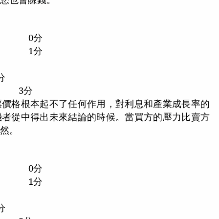
0
分
1
分
分
3
分
票價格根本起不了任何作用，對利息和產業成長率的
機者從中得出未來結論的時候。當買方的壓力比賣方
亦然。
0
分
1
分
分