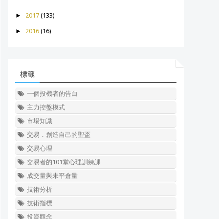
►
2017
(133)
►
2016
(16)
標籤
一個投機者的告白
主力控盤模式
市場知識
交易．創造自己的聖盃
交易心理
交易者的101堂心理訓練課
成交量與未平倉量
技術分析
技術指標
投資觀念