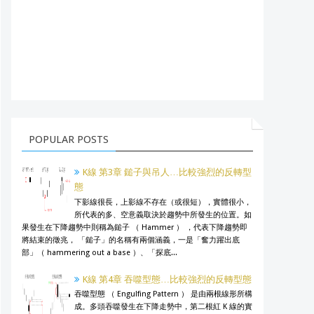
POPULAR POSTS
K線 第3章 鎚子與吊人…比較強烈的反轉型
態
下影線很長，上影線不存在（或很短），實體很小，
所代表的多、空意義取決於趨勢中所發生的位置。如
果發生在下降趨勢中則稱為鎚子 （ Hammer ） ，代表下降趨勢即
將結束的徵兆， 「鎚子」的名稱有兩個涵義，一是「奮力躍出底
部」（ hammering out a base ）、「探底...
K線 第4章 吞噬型態…比較強烈的反轉型態
吞噬型態 （ Engulfing Pattern ） 是由兩根線形所構
成。多頭吞噬發生在下降走勢中，第二根紅 K 線的實