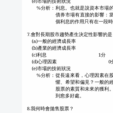
(e)
市場的技術狀況
分析：利息。也就是說資本市場
%
債券市場有直接的影響：
個利息的作用只有在一段
7.
會對長期股市趨勢產生決定性影響的是
(a)
一般的經濟成長率
(b)
產業的經濟成長率
(c)
利息
1
分
(d)
心理因素
0
(e)
市場的技術狀況
分析：從長遠來看，心理因素在
%
懼、希望和偏見？一般的
股票的素質和未來的獲利
到愈多好處。
8.
我何時會拋售股票？