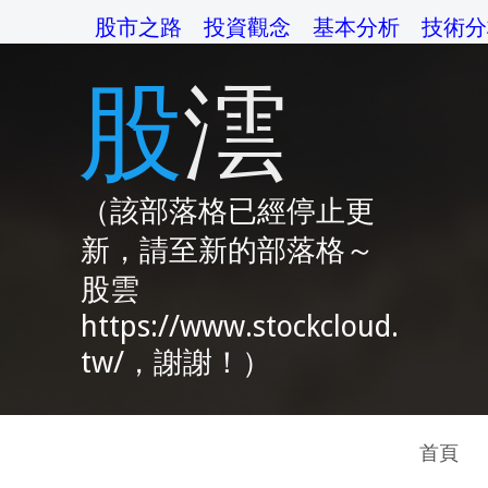
股市之路
投資觀念
基本分析
技術分
股澐
（該部落格已經停止更
新，請至新的部落格～
股雲
https://www.stockcloud.
tw/，謝謝！）
首頁