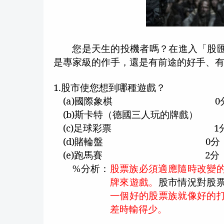
您是天生的投機者嗎？在進入「股
是專家級的作手，還是有前途的好手、
1.
股市使您想到哪種遊戲？
(a)
國際象棋
0
(b)
斯卡特（德國三人玩的牌戲）
(c)
足球彩票
1
(d)
賭輪盤
0
分
(e)
跑馬賽
2
分
分析：
股票族必須適應隨時改變
%
牌來遊戲。
股市情況對股
一個好的股票族就像好的
差時輸得少。