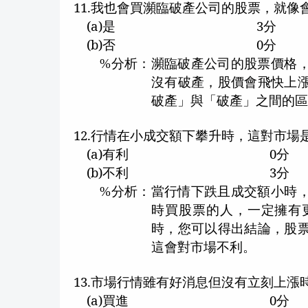
11.
我也會買瀕臨破產公司的股票，就像
(a)
是
3
分
(b)
否
0
分
分析：瀕臨破產公司的股票價格
%
沒有破產，股價會飛快上
破產」與「破產」之間的
12.
行情在小成交額下攀升時，這對市場
(a)
有利
0
分
(b)
不利
3
分
分析：當行情下跌且成交額小時
%
時買股票的人，一定擁有
時，您可以得出結論，股
這會對市場不利。
13.
市場行情雖有好消息但沒有立刻上漲
(a)
買進
0
分