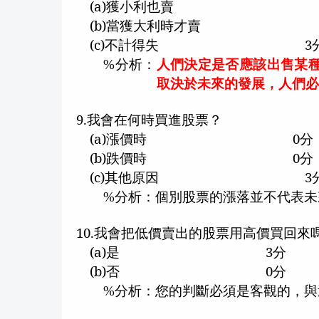
(a)
獲小利也賣
(b)
當獲大利時才賣
(c)
不計得失
3
分析：
人們決定是否應該出售某
%
取決於未來的發展，人們
9.
我會在何時買進股票？
(a)
漲價時
0
分
(b)
跌價時
0
分
(c)
其他原因
3
分析：個別股票的漲落並不代表未
%
10.
我會把低價賣出的股票用高價買回來
(a)
是
3
分
(b)
否
0
分
分析：您的判斷必須是客觀的，與
%