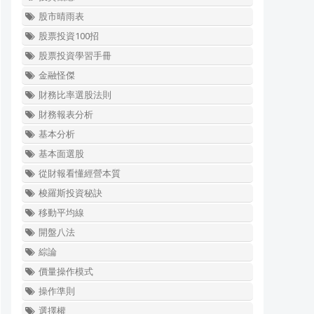
股市晴雨表
股票投資100招
股票投資學習手冊
金融怪傑
財務比率選股法則
財務報表分析
基本分析
基本面選股
從財報看懂經營本質
梭羅斯投資秘訣
移動平均線
開盤八法
綜論
價量操作模式
操作準則
選擇權