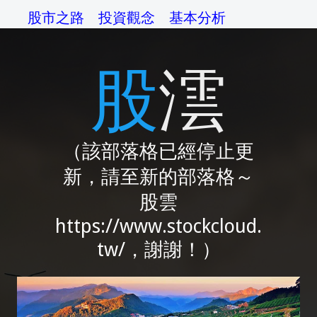
股市之路
投資觀念
基本分析
技術分析
交易系統
資金管理
股澐
操作準則
交易心理
綜論
相關網站
（該部落格已經停止更
新，請至新的部落格～
股雲
https://www.stockcloud.
tw/，謝謝！）