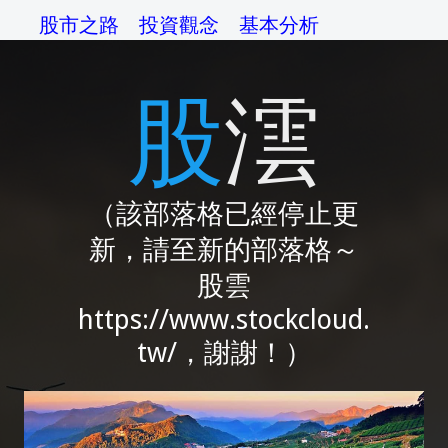
股市之路
投資觀念
基本分析
技術分析
交易系統
資金管理
股澐
操作準則
交易心理
綜論
相關網站
（該部落格已經停止更
新，請至新的部落格～
股雲
https://www.stockcloud.
tw/，謝謝！）