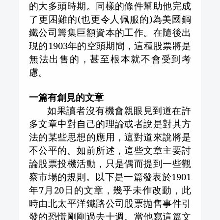
的大多頭時期。同樣的條件幫助他完成
了更困難的
(
也更令人佩服的
)
為美國鋼
鐵公司籌集巨額資本的工作。在隨後出
現的
1903
年的空頭期間，這種股票將是
無法出售的，甚至根本就不會受到考
慮。
一篇有創見的文章
如果讀者沒有機會親眼見到道在許
多文章中對自己的理論或者說是對其方
法的某些思想的應用，這對道來說將是
不公平的。如前所述，這些文章主要討
論股票投機活動，只是偶而提到一些觀
察市場的規則。以下是一篇發表於
1901
年
7
月
20
日的文章，幾乎未作改動，此
時由北太平洋鐵路公司股票拋售事件引
發的恐慌剛剛過去十週。當他寫這篇文