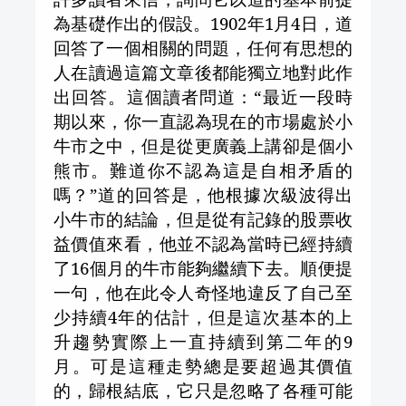
為基礎作出的假設。
1902
年
1
月
4
日
，道
回答了一個相關的問題，任何有思想的
人在讀過這篇文章後都能獨立地對此作
出回答。這個讀者問道：“最近一段時
期以來，你一直認為現在的市場處於小
牛市之中，但是從更廣義上講卻是個小
熊市。難道你不認為這是自相矛盾的
嗎？”道的回答是，他根據次級波得出
小牛市的結論，但是從有記錄的股票收
益價值來看，他並不認為當時已經持續
了
16
個月的牛市能夠繼續下去。順便提
一句，他在此令人奇怪地違反了自己至
少持續
4
年的估計，但是這次基本的上
升趨勢實際上一直持續到第二年的
9
月。可是這種走勢總是要超過其價值
的，歸根結底，它只是忽略了各種可能