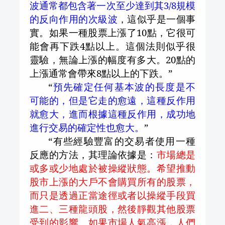
波通常都包含著一次至少達到其
3/8
規模
的反向作用的次級波
，這似乎是一個事
實。如果一種股票上漲了
10
點，它很可
能會再下跌
4
點以上。這個法則似乎很
靈驗，無論上漲的幅度有多大。
20
點的
上漲通常會帶來
8
點以上的下跌。”
“
預先確定任何基本波的長度是不
可能的，但是它走的愈遠，這種反作用
就愈大，進而根據這種反作用，成功地
進行交易的確定性也愈大。
”
“有些經驗豐富的交易者使用一種
反應的方法，其理論依據是：
市場總是
或多或少地處於被操縱狀態。希望推動
股市上漲的大戶不會購買所有的股票，
而只是透過正當途徑或者以操縱手段買
進二、三種龍頭股，然後靜觀其他股票
受到的影響。如果市場人氣高漲，人們