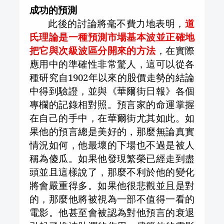
成功的預測
此後的討論將毫不費力地表明，
道
氏理論是一種預測市場基本波並正確地
把它與次級波區分開來的方法
，在實際
應用中的準確性非常驚人，這可以從各
種研究自
1902
年以來的股價走勢的結論
中得到驗證，並與《華爾街日報》各個
專欄的記錄相對照。預言家的命運掌握
在自己的手中，在華爾街尤其如此。如
果他的預言總是美好的，那麼無論真實
情況如何，他最壞的下場也不過是被人
稱為傻瓜。如果他發現繁榮已經走到盡
頭並且這樣說了，那麼不利於他的變化
將會嚴重得多。如果他很悲觀並且是對
的，那麼他將被視為一部不值得一看的
電影。他甚至會被認為對他預言的衰退