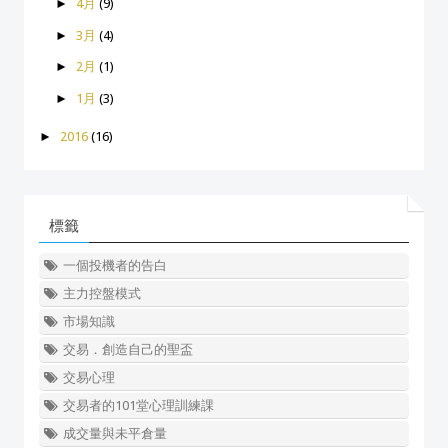
►
4月
(9)
►
3月
(4)
►
2月
(1)
►
1月
(3)
►
2016
(16)
標籤
一個投機者的告白
主力控盤模式
市場知識
交易．創造自己的聖盃
交易心理
交易者的101堂心理訓練課
成交量與未平倉量