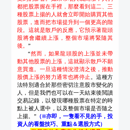
都把股票握在手裡，那麼看到這二、三
種股票上揚的人就會立即開始購買其他
股票，進而把市場提升到一個更高的階
段。這就是散戶的反應，它預示著龍頭
股將會繼續上漲，整個市場將緊隨其
後。
”
“
然而，如果龍頭股的上漲並未帶
動其他股票的上漲，這就顯示散戶不願
意買進。一旦這種情況澄清之後，推動
股價上漲的努力通常也將停止
。這種方
法特別適合於那些密切注意股市變化的
人，但是我們也可以在一天結束後閲讀
交易記錄，以發現哪種股票在特定的時
點上被人選中，以及整個市場是否隨之
上揚。”
（※亦即，一隻看不見的手，投
資人的看盤技巧、重點＆選股方式）