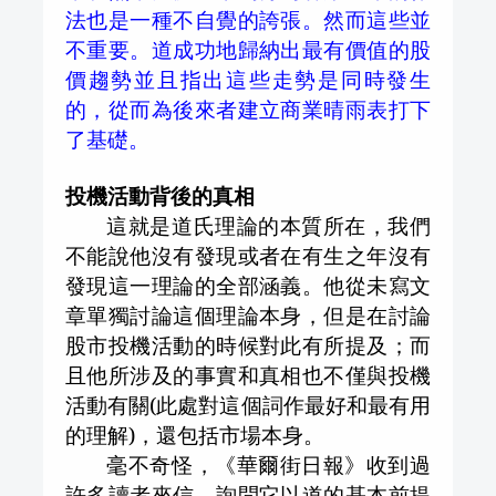
法也是一種不自覺的誇張。然而這些並
不重要。道成功地歸納出最有價值的股
價趨勢並且指出這些走勢是同時發生
的，從而為後來者建立商業晴雨表打下
了基礎。
投機活動背後的真相
這就是道氏理論的本質所在，我們
不能說他沒有發現或者在有生之年沒有
發現這一理論的全部涵義。他從未寫文
章單獨討論這個理論本身，但是在討論
股市投機活動的時候對此有所提及；而
且他所涉及的事實和真相也不僅與投機
活動有關
(
此處對這個詞作最好和最有用
的理解
)
，還包括市場本身。
毫不奇怪，《華爾街日報》收到過
許多讀者來信，詢問它以道的基本前提