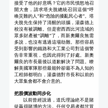
接受了他的好意嗎？它的市民憤怒地召
開大會，請求塔夫脫總統召回這個“呼
喚災難的人”和“危險的擾亂民心者”。塔
夫脫先生保持了清醒的頭腦，湯森德上
校沒有被調離。但是密西西比河流域的
眾多財產被“調離”了，而新奧爾良無需
多說，也沒有逃過這場劫難。那些容易
受到影響的鐵路和大工業公司對這個警
告非常重視，也因此得到了好處。新奧
爾良的市長最後以道歉解決了問題。瞭
解美國軍隊那些最能幹卻最不為人知的
工程師都明白，湯森德對市長和以前的
大眾集會都不會介意的。
把股價波動同步化
以前曾經說過，道氏理論絶不是賭
徒贏得賭博的方法。任何交易者都甘冒