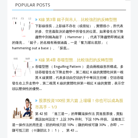
POPULAR POSTS
K線 第3章 鎚子與吊人…比較強烈的反轉型態
下影線很長，上影線不存在（或很短），實體很小，所代表
的多、空意義取決於趨勢中所發生的位置。如果發生在下降
趨勢中則稱為鎚子 （ Hammer ） ，代表下降趨勢即將結束
的徵兆， 「鎚子」的名稱有兩個涵義，一是「奮力躍出底部」（
hammering out a base ）、「探底...
K線 第4章 吞噬型態…比較強烈的反轉型態
吞噬型態 （ Engulfing Pattern ） 是由兩根線形所構成。多
頭吞噬發生在下降走勢中，第二根紅 K 線的實體吃掉第一根
黑 K 線實體，代表多頭由空頭的手中奪回主控權；空頭吞噬
發生在上升走勢中，第二根黑 K 線的實體吃掉第一根紅 K 線的實體，表示空
頭以壓倒性的優勢...
股票投資100招 第六篇 上場囉！你也可以成為股
市高手－1/3
第 42 招 「進三退一」的華爾滋操作法 買進股票後，賣點
應該如何設定？ 上設 30% 停利、下設 10% 停損。 這種進三
退一操作法的用意是：賠的時候只賠 10% ；賺的時候可賺 30% ，亦即，一
賺可抵三賠 （※賺賠比 3 ： 1 ） 。 第 43 ...