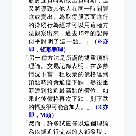
處於進貨時期或出貨時期，這
又將導致其他人在同一時間買
進或賣出。為取得股票而進行
的操縱行為經常可以用這種方
法觀察出來，過去
15
年的記錄
似乎證明了這一點。」
（※亦
即，矩形整理）
「另一種方法是所謂的雙重頂點
理論。交易記錄表明，在多數
情況下當一種股票的價格達到
頂點時將會適度下跌，然後重
新達到接近最高點的價位。如
果此後價格再次下跌，則下跌
的幅度很可能會加大。」
（※亦
即，
M
頭）
「然而，許多試圖僅以這個理論
為依據進行交易的人都發現，