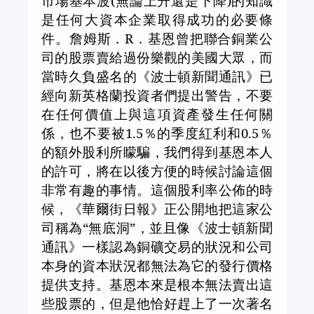
市場基本波
(
無論上升還是下降
)
的知識
是任何大資本企業取得成功的必要條
件。詹姆斯．
R
．基恩曾把聯合銅業公
司的股票賣給過份樂觀的美國大眾，而
當時久負盛名的《波士頓新聞通訊》已
經向新英格蘭投資者們提出警告，不要
在任何價值上與這項資產發生任何關
係，也不要被
1.5
％的季度紅利和
0.5
％
的額外股利所矇騙，我們得到基恩本人
的許可，將在以後方便的時候討論這個
非常有趣的事情。這個股利率公佈的時
候，《華爾街日報》正公開地把這家公
司稱為“無底洞”，並且像《波士頓新聞
通訊》一樣認為銅礦交易的狀況和公司
本身的資本狀況都無法為它的發行價格
提供支持。基恩本來是根本無法賣出這
些股票的，但是他恰好趕上了一次著名