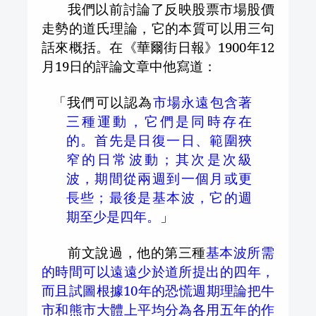
我們以前討論了反映股票市場股價
走勢的道氏理論，它的本質可以用三句
話來概括。在《華爾街日報》
1900
年
12
月
19
日
的評論文章中他寫道：
「我們可以認為
市場永遠包含著
三種運動，它們是同時存在
的。首先是日復一日、範圍狹
窄的日常波動；其次是次級
波，期間從兩週到一個月或更
長些；最後是基本波，它的週
期至少是四年。
」
前文說過，他的第三種
基本波所需
的時間可以遠遠少於道所提出的四年，
而且試圖根據
10
年的恐慌週期理論把牛
市和熊市大體上平均分為各用五年的作