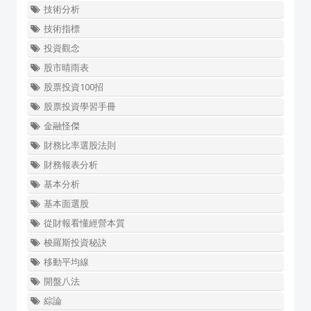
技術分析
技術指標
投資觀念
股市晴雨表
股票投資100招
股票投資學習手冊
金融怪傑
財務比率選股法則
財務報表分析
基本分析
基本面選股
從財報看懂經營本質
梭羅斯投資秘訣
移動平均線
開盤八法
綜論