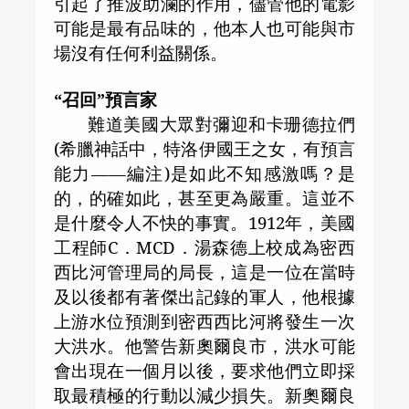
引起了推波助瀾的作用，儘管他的電影
可能是最有品味的，他本人也可能與市
場沒有任何利益關係。
“召回”預言家
難道美國大眾對彌迎和卡珊德拉們
(
希臘神話中，特洛伊國王之女，有預言
能力——編注
)
是如此不知感激嗎？是
的，的確如此，甚至更為嚴重。這並不
是什麼令人不快的事實。
1912
年，美國
工程師
C
．
MCD
．湯森德上校成為密西
西比河管理局的局長，這是一位在當時
及以後都有著傑出記錄的軍人，他根據
上游水位預測到密西西比河將發生一次
大洪水。他警告新奧爾良市，洪水可能
會出現在一個月以後，要求他們立即採
取最積極的行動以減少損失。新奧爾良