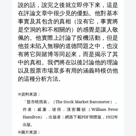
說的話，說完之後就立即停下來，這是
在評論文章中很少見的優點。他對基本
事實及其包含的真相（沒有它，事實將
是空洞的和不相關的）的感覺是讓人敬
佩的。他實際上討論了投機活動，但是
他並未陷入無聊的道德問題之中，也沒
有將它與賭博等同起來，而是揭示了其
中的真相。我們將在以後討論他的理論
以及股票市場眾多有用的涵義時模仿他
的這種分析方法。
※資料來源：
「
股市晴雨表
」（
The Stock Market Barometer
），
作者：
威廉．彼得．漢密爾頓
（
William Peter
Hamilton
），出版者：網路下載
PDF
簡體版，
1922
年
出版。
※圖片來源：