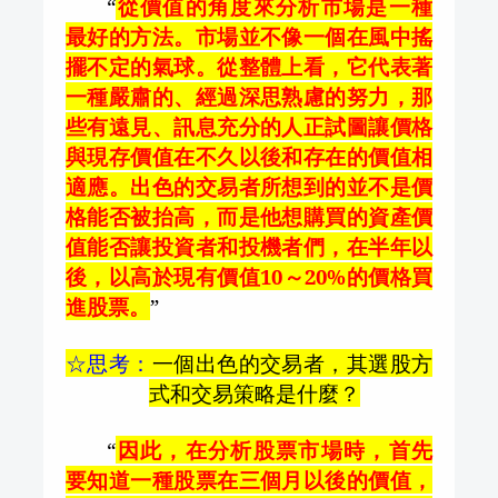
“
從價值的角度來分析市場是一種
最好的方法。市場並不像一個在風中搖
擺不定的氣球。從整體上看，它代表著
一種嚴肅的、經過深思熟慮的努力，那
些有遠見、訊息充分的人正試圖讓價格
與現存價值在不久以後和存在的價值相
適應。出色的交易者所想到的並不是價
格能否被抬高，而是他想購買的資產價
值能否讓投資者和投機者們，在半年以
後，以高於現有價值
10
～
20%
的價格買
進股票。
”
☆思考：
一個出色的交易者，其選股方
式和交易策略是什麼？
“
因此，在分析股票市場時，首先
要知道一種股票在三個月以後的價值，