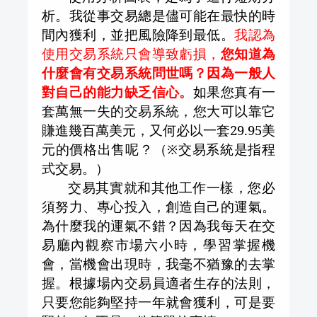
析。我從事交易總是儘可能在最快的時
間內獲利，並把風險降到最低。
我認為
使用交易系統只會導致虧損，
您知道為
什麼會有交易系統問世嗎？因為一般人
對自己的能力缺乏信心。
如果您真有一
套萬無一失的交易系統，您大可以靠它
賺進幾百萬美元，又何必以一套
29.95
美
元的價格出售呢？（※交易系統是指程
式交易。）
交易其實就和其他工作一樣，您必
須努力、專心投入，創造自己的運氣。
為什麼我的運氣不錯？因為我每天在交
易廳內觀察市場六小時，學習掌握機
會，當機會出現時，我毫不猶豫的去掌
握。根據場內交易員適者生存的法則，
只要您能夠堅持一年就會獲利，可是要