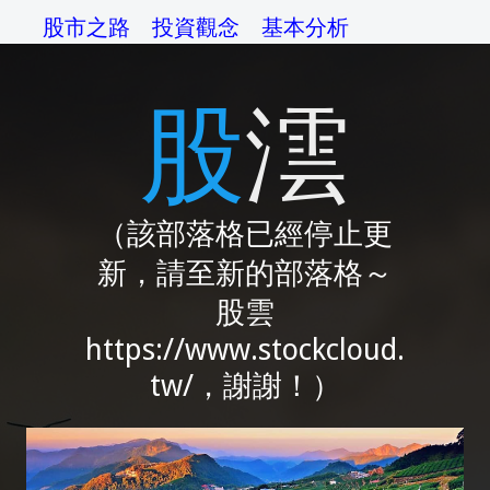
股市之路
投資觀念
基本分析
技術分析
交易系統
資金管理
股澐
操作準則
交易心理
綜論
相關網站
（該部落格已經停止更
新，請至新的部落格～
股雲
https://www.stockcloud.
tw/，謝謝！）