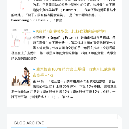
的多、空意義取決於趨勢中所發生的位置。如果發生在下降
趨勢中則稱為鎚子 （ Hammer ） ，代表下降趨勢即將結束
的徵兆， 「鎚子」的名稱有兩個涵義，一是「奮力躍出底部」（
hammering out a base ）、「探底...
K線 第4章 吞噬型態…比較強烈的反轉型態
吞噬型態 （ Engulfing Pattern ） 是由兩根線形所構成。多
頭吞噬發生在下降走勢中，第二根紅 K 線的實體吃掉第一根
黑 K 線實體，代表多頭由空頭的手中奪回主控權；空頭吞噬
發生在上升走勢中，第二根黑 K 線的實體吃掉第一根紅 K 線的實體，表示空
頭以壓倒性的優勢...
股票投資100招 第六篇 上場囉！你也可以成為股
市高手－1/3
第 42 招 「進三退一」的華爾滋操作法 買進股票後，賣點
應該如何設定？ 上設 30% 停利、下設 10% 停損。 這種進三
退一操作法的用意是：賠的時候只賠 10% ；賺的時候可賺 30% ，亦即，一
賺可抵三賠 （※賺賠比 3 ： 1 ） 。 第 43 ...
BLOG ARCHIVE