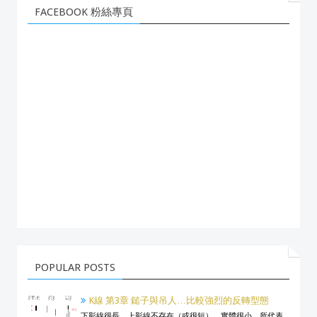
FACEBOOK 粉絲專頁
POPULAR POSTS
K線 第3章 鎚子與吊人…比較強烈的反轉型態
下影線很長，上影線不存在（或很短），實體很小，所代表