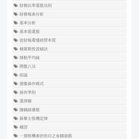
財務比率選股法則
財務報表分析
基本分析
基本面選股
從財報看懂經營本質
梭羅斯投資秘訣
移動平均線
開盤八法
綜論
價量操作模式
操作準則
選擇權
賺錢績優股
蘇黎士投機定律
權證
ㄧ個投機者的告白之金錢遊戲