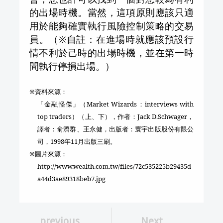
的出場時機。當然，這項原則應該只適
用於能夠確實執行風險控制策略的交易
員。（※自註：在進場時就應該預設行
情不利於己時的出場時機，並在第一時
間執行停損出場。）
※資料來源：
「金融怪傑」（
Market Wizards
：
interviews with
top traders
）（上、下），作者：
Jack D.Schwager
，
譯者：俞濟群、王永健，出版者：寰宇出版股份有限公
司，
1998
年
11
月出版三刷。
※圖片來源：
http://www.wealth.com.tw/files/72c535225b29435d
a44d3ae89318beb7.jpg
previous
Next