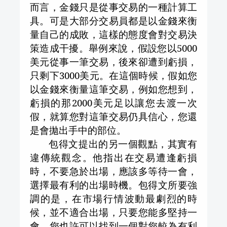
而言，金錢只是從事交易的一種計算工
具。可是大部分交易員都是以金錢來衡
量自己的成敗，這樣的態度會對交易決
策造成干擾。舉例來說，假設您以
5000
美元從事一筆交易，後來卻遭到虧損，
只剩下
3000
美元。在這個時候，假如您
以金錢來衡量這筆交易，例如您想到，
虧損的那
2000
美元足以讓您去渡一次
假，就算您對這筆交易仍具信心，您還
是會拋出手中的部位。
包得文提出的另一個觀點，其實有
違傳統觀念。他指出在交易遭逢虧損
時，不要急於出場，應該多等待一會，
選擇最有利的出場時機。包得文所要強
調的是，在市場行情波動最劇烈的時
候，並不適合出場，只要您能多堅持一
會，您也許可以找到一個對您較為有利