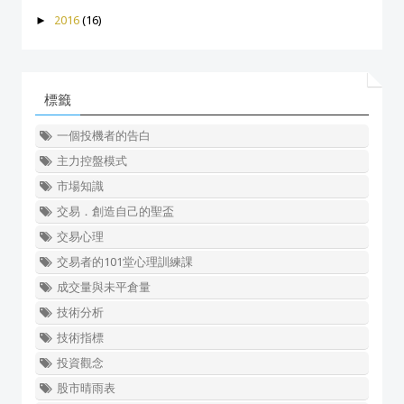
►
2016
(16)
標籤
一個投機者的告白
主力控盤模式
市場知識
交易．創造自己的聖盃
交易心理
交易者的101堂心理訓練課
成交量與未平倉量
技術分析
技術指標
投資觀念
股市晴雨表