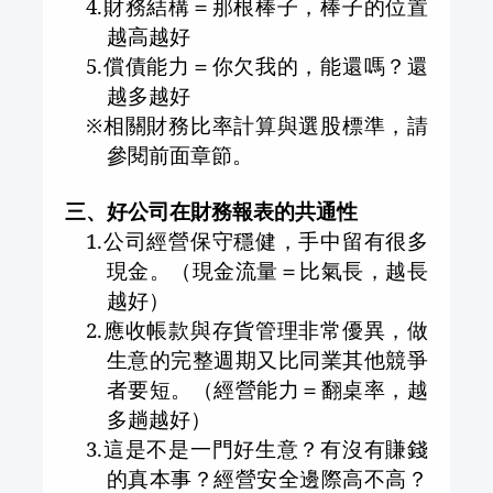
4.
財務結構＝那根棒子，棒子的位置
越高越好
5.
償債能力＝你欠我的，能還嗎？還
越多越好
※相關財務比率計算與選股標準，請
參閱前面章節。
三、好公司在財務報表的共通性
1.
公司經營保守穩健，手中留有很多
現金。（現金流量＝比氣長，越長
越好）
2.
應收帳款與存貨管理非常優異，做
生意的完整週期又比同業其他競爭
者要短。（經營能力＝翻桌率，越
多趟越好）
3.
這是不是一門好生意？有沒有賺錢
的真本事？經營安全邊際高不高？