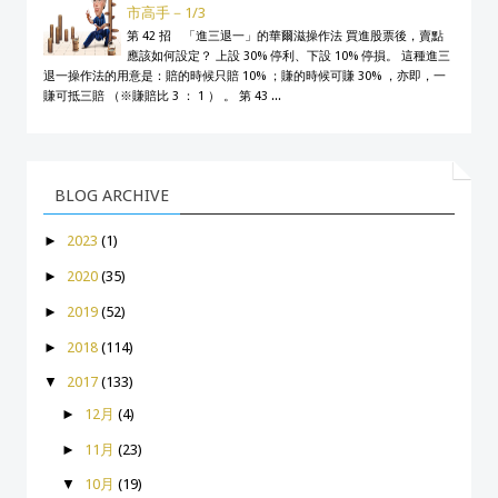
市高手－1/3
第 42 招 「進三退一」的華爾滋操作法 買進股票後，賣點
應該如何設定？ 上設 30% 停利、下設 10% 停損。 這種進三
退一操作法的用意是：賠的時候只賠 10% ；賺的時候可賺 30% ，亦即，一
賺可抵三賠 （※賺賠比 3 ： 1 ） 。 第 43 ...
BLOG ARCHIVE
►
2023
(1)
►
2020
(35)
►
2019
(52)
►
2018
(114)
▼
2017
(133)
►
12月
(4)
►
11月
(23)
▼
10月
(19)