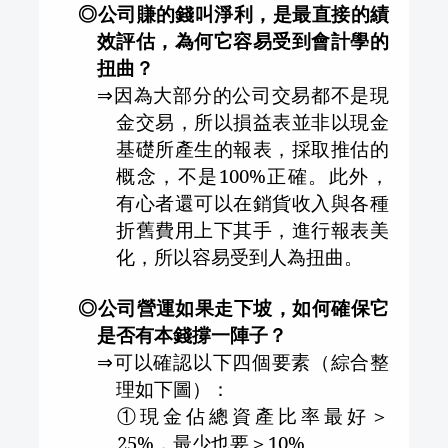
◎公司賺的錢叫淨利，是最直接的績
效評估，為何它容易受到會計學的
扭曲？
⇒
因為大部分的公司交易都不是現
金交易，所以損益表並非以現金
基礎所產生的報表，採取推估的
概念，不是
100%
正確。此外，
有心者還可以在銷貨收入與各種
折舊費用上下其手，進行報表美
化，所以容易受到人為扭曲。
◎公司營運如果走下坡，如何確保它
是否有本錢撐一陣子？
⇒
可以確認以下四個要素（綜合整
理如下圖）：
①現金佔總資產比率最好＞
25%
，最少也要＞
10%
。