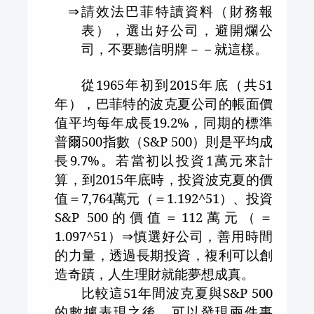
⇒
請效法巴菲特讀資料（財務報
表），選出好公司，避開爛公
司，不要聽信明牌－－就這樣。
從
1965
年初到
2015
年底（共
51
年），巴菲特的波克夏公司的帳面價
值平均每年成長
19.2%
，同期的標準
普爾
500
指數（
S&P 500
）則是平均成
長
9.7%
。若當初以投資
1
萬元來計
算，到
2015
年底時，投資波克夏的價
值＝
7,764
萬元（＝
1.192^51
）、投資
S&P 500
的價值＝
112
萬元（＝
1.097^51
）
⇒
慎選好公司，善用時間
的力量，透過長期投資，複利可以創
造奇蹟，人生理財就能夢想成真。
比較這
51
年間波克夏與
S&P 500
的數據表現之後，可以發現兩件事