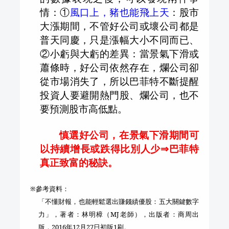
情：①
風口上，豬也能飛上天
：股市
大漲期間，不管好公司或壞公司都是
普天同慶，只是漲幅大小不同而已、
②小虧與大虧的差異：當景氣下滑或
蕭條時，好公司依然存在，爛公司卻
從市場消失了，所以巴菲特不斷提醒
投資人要避開熱門股、爛公司，也不
要預測股市高低點。
慎選好公司，在景氣下滑期間可
以持續增長或跌得比別人少
⇒
巴菲特
真正致富的秘訣。
※參考資料：
「不懂財報，也能輕鬆選出賺錢績優股：五大關鍵數字
力」，著者：林明樟（
MJ
老師），出版者：商周出
版，
2016
年
12
月
27
日初版
1
刷。