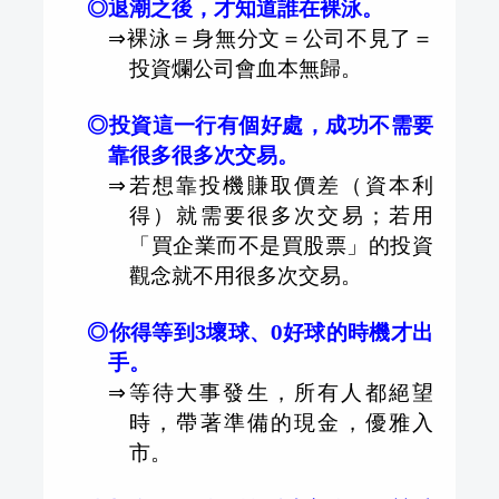
◎退潮之後，才知道誰在裸泳。
⇒
裸泳＝身無分文＝公司不見了＝
投資爛公司會血本無歸。
◎投資這一行有個好處，成功不需要
靠很多很多次交易。
⇒
若想靠投機賺取價差（資本利
得）就需要很多次交易；若用
「買企業而不是買股票」的投資
觀念就不用很多次交易。
◎你得等到
3
壞球、
0
好球的時機才出
手。
⇒
等待大事發生，所有人都絕望
時，帶著準備的現金，優雅入
市。