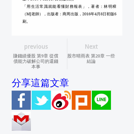
「用生活常識就能看懂財務報表」，著者：林明樟
（
MJ
老師），出版者：商周出版，
2016
年
4
月
8
日初版
6
刷。
previous
Next
賺錢績優股 第9章 從償
股市晴雨表 第20章 一些
債能力破解公司的還錢
結論
本事
分享這篇文章