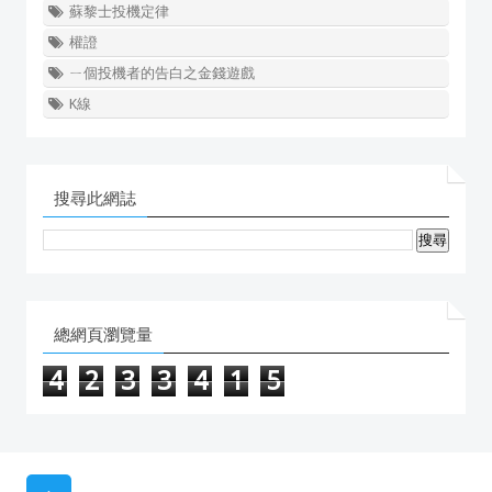
蘇黎士投機定律
權證
ㄧ個投機者的告白之金錢遊戲
K線
搜尋此網誌
總網頁瀏覽量
4
2
3
3
4
1
5