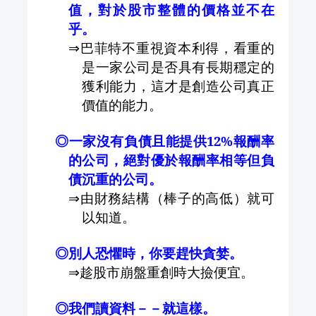
值，對於股市整體的價格並不在
乎。
⇒
巴菲特不重視資本利得，看重的
是一家公司是否具有長期穩定的
獲利能力，這才是創造公司真正
價值的能力。
◎一家沒有負債且能提供
12%
報酬率
的公司，絕對優於報酬率相等但負
債沉重的公司。
⇒
由財務結構（棒子的高低）就可
以知道。
◎別人恐懼時，你要趕快貪婪。
⇒
趁股市崩盤重創時大撿便宜。
◎我們讀資料－－就這樣。