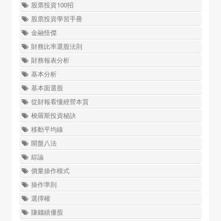
股票投資100招
股票投資學習手冊
金融怪傑
財務比率選股法則
財務報表分析
基本分析
基本面選股
從財報看懂經營本質
梭羅斯投資秘訣
移動平均線
開盤八法
綜論
價量操作模式
操作準則
選擇權
賺錢績優股