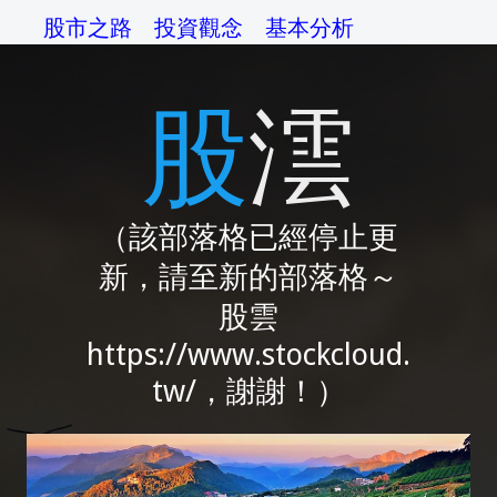
股市之路
投資觀念
基本分析
技術分析
交易系統
資金管理
股澐
操作準則
交易心理
綜論
相關網站
（該部落格已經停止更
新，請至新的部落格～
股雲
https://www.stockcloud.
tw/，謝謝！）