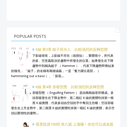
POPULAR POSTS
K線 第3章 鎚子與吊人…比較強烈的反轉型態
下影線很長，上影線不存在（或很短），實體很小，所代表
的多、空意義取決於趨勢中所發生的位置。如果發生在下降
趨勢中則稱為鎚子 （ Hammer ） ，代表下降趨勢即將結束
的徵兆， 「鎚子」的名稱有兩個涵義，一是「奮力躍出底部」（
hammering out a base ）、「探底...
K線 第4章 吞噬型態…比較強烈的反轉型態
吞噬型態 （ Engulfing Pattern ） 是由兩根線形所構成。多
頭吞噬發生在下降走勢中，第二根紅 K 線的實體吃掉第一根
黑 K 線實體，代表多頭由空頭的手中奪回主控權；空頭吞噬
發生在上升走勢中，第二根黑 K 線的實體吃掉第一根紅 K 線的實體，表示空
頭以壓倒性的優勢...
股票投資100招 第六篇 上場囉！你也可以成為股