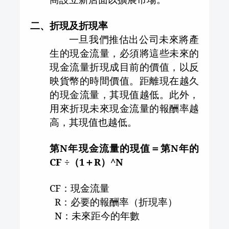
二、折現及折現率
一旦我們推估出公司未來將產
生的現金流量，必須將這些未來的
現金流量折現成目前的價值，以反
映貨幣的時間價值。距離現在越久
的現金流量，其現值越低。此外，
用來折現未來現金流量的報酬率越
高，其現值也越低。
第
N
年現金流量的現值＝第
N
年的
CF
÷（
1
＋
R
）
^
N
CF
：現金流量
R
：必要的報酬率（折現率）
N
：未來距今的年數