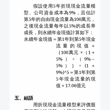
假設使用
5
年折現現金流量模
型、公司資金成本為
9%
，且估計
第
5
年的自由現金流量為
100
萬元，
之後現金流量每年以
5%
的成長率
成長，則永續年金現值計算如下：
永續年金現值＝第
1
年到第
5
年現金
流量的現值＋
｛
100
萬元 ×（
1
＋
5%
）÷（
9%
－
5%
）｝
÷ (1
＋
9%)
^
5
＝第
1
年到第
5
年現金流量的現
值＋
17.06
億元
五、結語
用折現現金流量模型來評價股