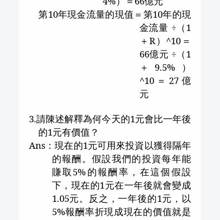
4%
）＝
66
億元
第
10
年現金流量的現值＝第
10
年的現
金流量 ÷（
1
＋
R
）
^
10
＝
66
億元 ÷（
1
＋
9.5%
）
^
10
＝
27
億
元
3.
請陳述解釋為何今天的
1
元會比一年後
的
1
元有價值？
Ans
：現在的
1
元可用來投資以獲得隔年
的報酬。假設我們的投資每年能
賺取
5%
的報酬率，在這個假設
下，現在的
1
元在一年後就會變成
1.05
元。反之，一年後的
1
元，以
5%
報酬率折現成現在的價值就是