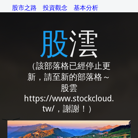
股市之路
投資觀念
基本分析
技術分析
交易系統
資金管理
股澐
操作準則
交易心理
綜論
相關網站
（該部落格已經停止更
新，請至新的部落格～
股雲
https://www.stockcloud.
tw/，謝謝！）