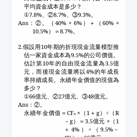
平均資金成本是多少？
①
7.8%
、②
8.7%
、③
9.3%
。
Ans
：②。（
40%
×
6%
）＋（
60%
×
10.5%
）＝
8.7%
。
2.
假設用
10
年期的折現現金流量模型推
估一家資金成本為
9.5%
的公司價值。
估計第
10
年的自由現金流量為
3.5
億
元，而後現金流量將以
4%
的年成長
率持續成長。永續年金價值的現值為
多少？
①
66
億元、②
27
億元、③
48
億元。
Ans
：②。
永續年金價值＝
CF
×（
1
＋
g
）÷（
R
n
－
g
）＝
3.5
億元 ×（
1
＋
4%
）÷（
9.5%
－