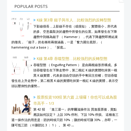
POPULAR POSTS
K線 第3章 鎚子與吊人…比較強烈的反轉型態
下影線很長，上影線不存在（或很短），實體很小，所代表
的多、空意義取決於趨勢中所發生的位置。如果發生在下降
趨勢中則稱為鎚子 （ Hammer ） ，代表下降趨勢即將結束
的徵兆， 「鎚子」的名稱有兩個涵義，一是「奮力躍出底部」（
hammering out a base ）、「探底...
K線 第4章 吞噬型態…比較強烈的反轉型態
吞噬型態 （ Engulfing Pattern ） 是由兩根線形所構成。多
頭吞噬發生在下降走勢中，第二根紅 K 線的實體吃掉第一根
黑 K 線實體，代表多頭由空頭的手中奪回主控權；空頭吞噬
發生在上升走勢中，第二根黑 K 線的實體吃掉第一根紅 K 線的實體，表示空
頭以壓倒性的優勢...
股票投資100招 第六篇 上場囉！你也可以成為股
市高手－1/3
第 42 招 「進三退一」的華爾滋操作法 買進股票後，賣點
應該如何設定？ 上設 30% 停利、下設 10% 停損。 這種進三
退一操作法的用意是：賠的時候只賠 10% ；賺的時候可賺 30% ，亦即，一
賺可抵三賠 （※賺賠比 3 ： 1 ） 。 第 43 ...