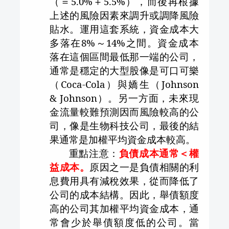
（＝
5.0%
＋
5.5%
），而後再根據
上述的風險因素來調升或調降風險
貼水。運用這套系統，資金成本大
多落在
8%
～
14%
之間。資金成本
落在這個區間最低那一端的公司，
通常是穩定的大型股像是可口可樂
（
Coca-Cola
）與嬌生（
Johnson
& Johnson
）。另一方面，未來現
金流量較難預測因而風險較高的公
司，像是生物科技公司，最後的結
果通常是加權平均資金成本較高。
重點注意：
負債成本通常＜權
益成本。
原因之一是負債相關的利
息費用具有減稅效果，從而降低了
公司的成本結構。因此，舉債額度
高的公司其加權平均資金成本，通
常會少於舉債額度低的公司。當