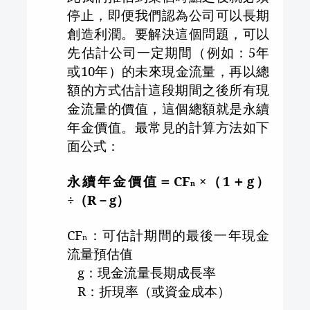
停止，即便我們認為公司可以長期
創造利潤。要解決這個問題，可以
先估計公司一定期間（例如：
5
年
或
10
年）的未來現金流量，再以總
額的方式估計這段期間之後所有現
金流量的價值，這個總額就是永續
年金價值。最常見的計算方法如下
面公式：
永續年金價值＝
CF
×（
1
＋
g
）
n
÷（
R
－
g
）
CF
：可估計期間的最後一年現金
n
流量預估值
g
：現金流量長期成長率
R
：折現率（或資金成本）