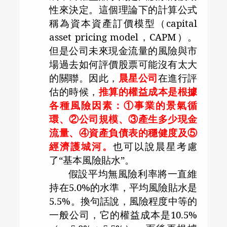
性來決定。這個理論下的計算公式
稱為資本資產訂價模型（
capital
asset pricing model
，
CAPM
）。
但是公司未來現金流量的風險與市
場過去如何評價股票可能沒有太大
的關聯。因此，
晨星公司
在進行評
估的時候，
推算的權益成本是根據
各種風險因素：①事業的景氣循
環、②公司規模、③產生多少現金
流量、④資產負債表的穩健度及⑤
經濟護城河。
也可以說晨星考慮
了“基本風險貼水”。
假設平均無風險利率將一直維
持在
5.0%
的水準，平均風險貼水是
5.5%
。換句話說，風險程度中等的
一般公司，它的權益成本是
10.5%