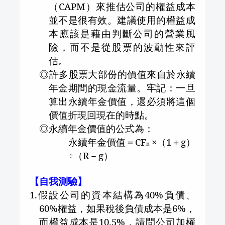
（
CAPM
）來推估公司的權益成本
並不是很有效。建議使用的權益成
本應該是藉由判斷公司的營業風
險，而不是從股票的波動性來評
估。
◎許多股票大部份的價值來自於永續
年金期間的現金流量。牢記：一旦
算出永續年金價值，還必須將這個
價值折現回現在的時點。
◎永續年金價值的公式為：
永續年金價值＝
CF
×（
1
＋
g
）
n
÷（
R
－
g
）
【自我測驗】
1.
假設公司的資本結構為
40%
負債、
60%
權益，如果稅後負債成本是
6%
，
而權益成本是
10.5%
，請問公司加權