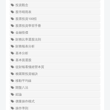
投資觀念
股市晴雨表
股票投資100招
股票投資學習手冊
金融怪傑
財務比率選股法則
財務報表分析
基本分析
基本面選股
從財報看懂經營本質
梭羅斯投資秘訣
移動平均線
開盤八法
綜論
價量操作模式
操作準則