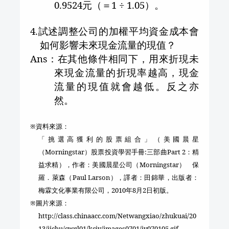
0.9524
元（＝
1
÷
1.05
）。
4.
試述調整公司的加權平均資金成本會
如何影響未來現金流量的現值？
Ans
：在其他條件相同下，用來折現未
來現金流量的折現率越高，現金
流量的現值就會越低。反之亦
然。
※資料來源：
「挑選高獲利的股票組合」（美國晨星
（
Morningstar
）股票投資學習手冊
:
三部曲
Part 2
：精
益求精），作者：美國晨星公司（
Morningstar
） 保
羅．萊森（
Paul Larson
），譯者：田錦華，出版者：
梅霖文化事業有限公司，
2010
年
8
月
2
日初版。
※圖片來源：
http://class.chinaacc.com/Netwangxiao/zhukuai/20
13/jichu/cwgl01/kcjy/images0701/jy070105.gif