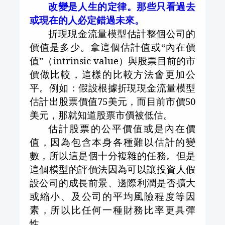
改變是人生的定律。那些只看過去
或現在的人必定錯過未來。
折現現金流量模型估計整個公司的
價值是多少。拿這個估計值或“內在價
值”（
intrinsic value
）與股票目前的市
價做比較，這樣的比較方法會更加公
平。例如：假設根據折現現金流量模型
估計出股票價值
75
美元，而目前市價
50
美元，那就知道股票市價被低估。
估計股票的公平價值或是內在價
值，因為包含本身各種難以估計的變
數，所以這是個十分複雜的任務。但是
這個模型的評價法因為可以讓投資人假
設公司的成長前景、邊際利潤是否擴大
或縮小、及公司的平均風險程度等因
素，所以比任何一種財務比率更具彈
性。